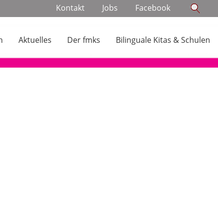
Navigation
Kontakt
Jobs
Facebook
überspringen
n
Aktuelles
Der fmks
Bilinguale Kitas & Schulen