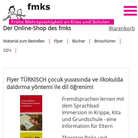
Der Online-Shop des fmks
Warenkorb
Navigation
Material zum Bestellen
Flyer
Bücher
Broschüren
überspringen
CD's
Flyer TÜRKISCH çocuk yuvasında ve ilkokulda
daldırma yöntemi ile dil öğrenimi
Fremdsprachen lernen mit
dem Sprachbad
Immersion in Krippe, Kita
und Grundschule - eine
Information für Eltern
Thorsten Piske und