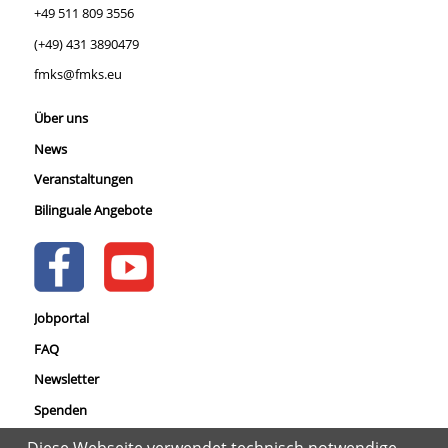
+49 511 809 3556
(+49) 431 3890479
fmks@fmks.eu
Über uns
News
Veranstaltungen
Bilinguale Angebote
Jobportal
FAQ
Newsletter
Spenden
Datenschutz