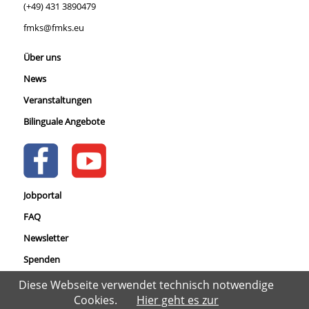
(+49) 431 3890479
fmks@fmks.eu
Über uns
News
Veranstaltungen
Bilinguale Angebote
Jobportal
FAQ
Newsletter
Spenden
Datenschutz
Diese Webseite verwendet technisch notwendige
Cookies.
Hier geht es zur
Impressum