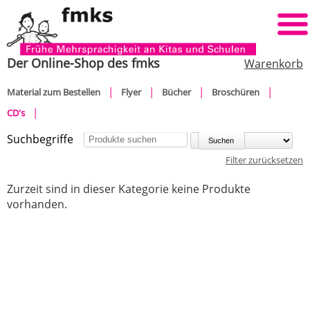
Der Online-Shop des fmks
Warenkorb
Navigation
Material zum Bestellen
Flyer
Bücher
Broschüren
überspringen
CD's
Suchbegriffe
Sortieren nach:
Filter zurücksetzen
Zurzeit sind in dieser Kategorie keine Produkte
vorhanden.