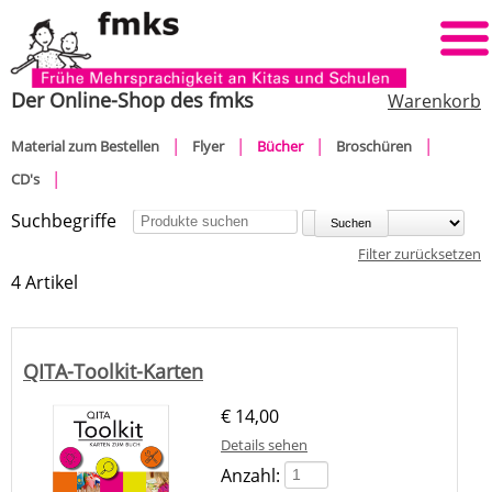
Der Online-Shop des fmks
Warenkorb
Navigation
Material zum Bestellen
Flyer
Bücher
Broschüren
überspringen
CD's
Suchbegriffe
Sortieren nach:
Filter zurücksetzen
4 Artikel
QITA-Toolkit-Karten
€
14,00
Details sehen
Anzahl: