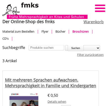
Der Online-Shop des fmks
Warenkorb
Navigation
Material zum Bestellen
Flyer
Bücher
Broschüren
überspringen
CD's
Suchbegriffe
Sortieren nach:
Filter zurücksetzen
3 Artikel
Mit mehreren Sprachen aufwachsen.
Mehrsprachigkeit in Familie und Kindergarten
€
0,50
Details sehen