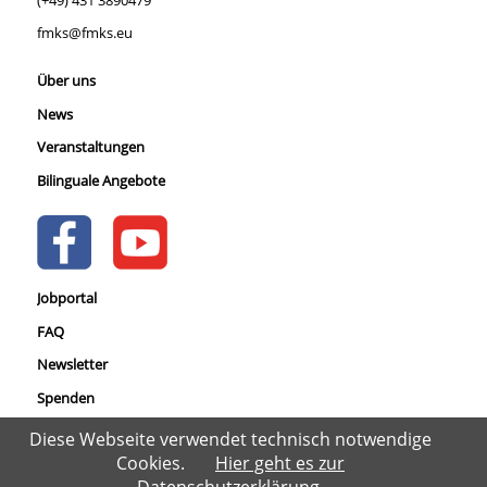
fmks@fmks.eu
Über uns
News
Veranstaltungen
Bilinguale Angebote
Jobportal
FAQ
Newsletter
Spenden
Datenschutz
Diese Webseite verwendet technisch notwendige
Cookies.
Hier geht es zur
Impressum