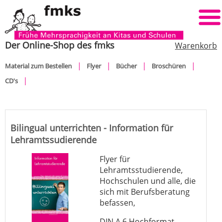
Der Online-Shop des fmks
Warenkorb
Navigation
Material zum Bestellen
Flyer
Bücher
Broschüren
überspringen
CD's
Bilingual unterrichten - Information für
Lehramtssudierende
Flyer für
Lehramtsstudierende,
Hochschulen und alle, die
sich mit Berufsberatung
befassen,
DIN A 6 Hochformat